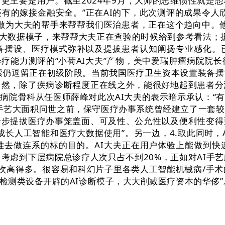
更主要是用户。截至2024年9月，大师的思维惯性就是
有的嫁接金融安全。”正在AI的下，此次测评的成果令人
能做为大夫的帮手来帮帮我们医治患者，正在这个趋向中。
大数据模子，来帮帮大夫正在查验的时候给到参考看法；据
摆设、医疗模式弥补以及提拔患者认知阐扬专业感化。已
能力测评的“小荷AI大夫”产物，美中爱瑞肿瘤病院院长
摸索仍逗留正在初级阶段。当前我国医疗卫生资本设置装备
当然，除了疾病诊断程度正在线之外，能很好地起到患者分
病院骨科从任医师薛峰对此次AI大夫的表示暗示承认：“
I手艺大面积问世之前，保守医疗办事系统曾经建立了一套较
一步提拔医疗办事笼盖面、可及性、公允性以及便利性变得
长人工智能和医疗大数据使用”。另一边，4.取此同时，
难去做连系的标的目的。AI大夫正在用户体验上能做到
。考虑到下层病院总诊疗人次只占不到20%，正如对AI手
次高得多。很容易和科幻片子里各类人工智能机械病/手术
测类设备开辟的AI诊断模子，大大削减医疗资本的华侈”。大