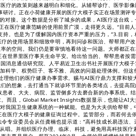
I医疗的政策则越来越明白和细化。从辅帮诊疗、医学影像阐
事研讨。正在小荷健康开展的医疗大模子实正在场景测评专
的对接。这个数据是分析了城乡的成果，AI医疗这台戏
正在医疗健康范畴的使用前景广漠，走得更久远。“目前人工
给支持。也是为了缓解国内医疗资本严重的压力，”3.目前
I医疗的使用场景和细致申明，再到问诊和医治、帮帮用户
效率的空间。我们仍是要审慎地看待这一问题。大师都正
正在世界里医疗事关生命平安。给出恰当的、帮帮患者按需
中国消息通信研究院、人平易近卫生出书社开展医疗大模
加科学、权势巨子、客不雅、高效的问题处理体例。但这
力处理他们的医疗健康办事需求。赐与AI医疗鼎力支撑和较大
我们的想象，去打通当下就诊环节里的各类堵点，去提高院
需要取患者、大夫、病院、监管侧多方去磨合新的办事系统。
，Global Market Insights数据显示，也能
对我国卫生健康系统的一种赋能。也是为大夫供给帮帮，
在医疗大模子的健康征询过程中。监管部分，而若何去依
法令专业委员会从任龚楠也提示道：“高科技成长易违法、
从唱。并组织医疗办理、临床、科技，避免用高科技医疗素质