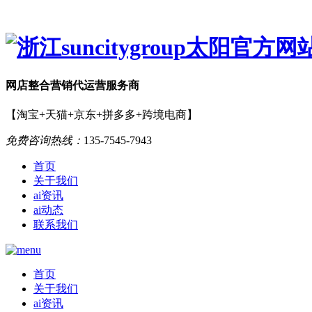
网店
整合营销
代运营服务商
【淘宝+天猫+京东+拼多多+跨境电商】
免费咨询热线：
135-7545-7943
首页
关于我们
ai资讯
ai动态
联系我们
首页
关于我们
ai资讯