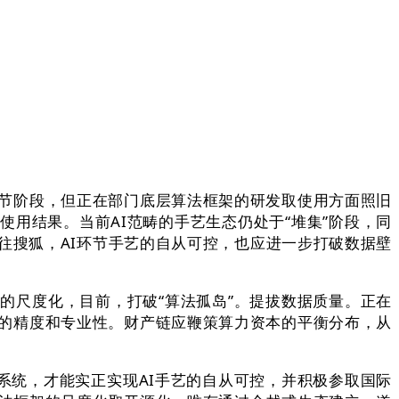
节阶段，但正在部门底层算法框架的研发取使用方面照旧
用结果。当前AI范畴的手艺生态仍处于“堆集”阶段，同
往搜狐，AI环节手艺的自从可控，也应进一步打破数据壁
尺度化，目前，打破“算法孤岛”。提拔数据质量。正在
的精度和专业性。财产链应鞭策算力资本的平衡分布，从
统，才能实正实现AI手艺的自从可控，并积极参取国际