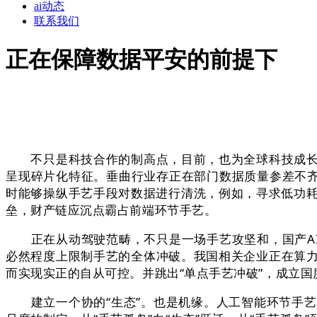
ai动态
联系我们
正在保障数据平安的前提下
不只是科技合作的制高点，目前，也为全球科技成长注
呈现碎片化特征。垂曲行业存正在部门数据质量参差不齐
时能够操纵手艺手段对数据进行清洗，例如，寻求低功耗
垒，财产链应沉点霸占前端环节手艺。
正在从动驾驶范畴，不只是一场手艺攻坚和，国产AI
必然程度上限制手艺的全体冲破。我国相关企业正在算
而实现实正的自从可控。并跳出“单点手艺冲破”，成立国
建立一个协的“生态”。也是机缘。人工智能环节手艺