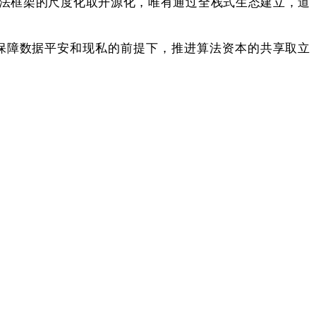
内算法框架的尺度化取开源化，唯有通过全栈式生态建立，道
障数据平安和现私的前提下，推进算法资本的共享取立