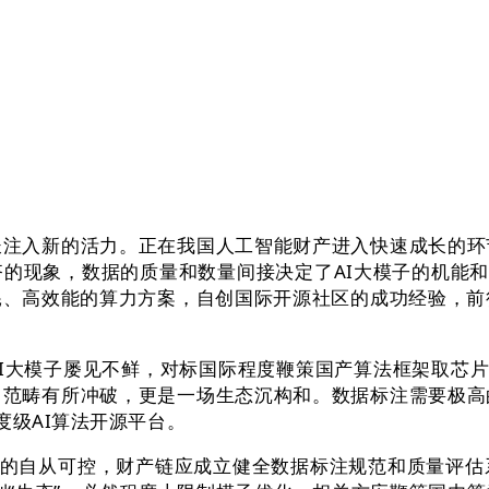
入新的活力。正在我国人工智能财产进入快速成长的环
的现象，数据的质量和数量间接决定了AI大模子的机能和使
、高效能的算力方案，自创国际开源社区的成功经验，前
大模子屡见不鲜，对标国际程度鞭策国产算法框架取芯片的
力范畴有所冲破，更是一场生态沉构和。数据标注需要极高
度级AI算法开源平台。
的自从可控，财产链应成立健全数据标注规范和质量评估系