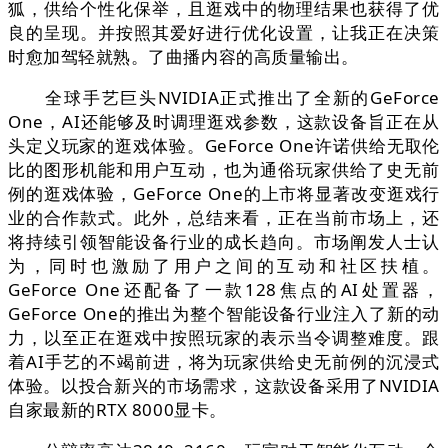
狐，供给个性化保举，且逛戏中的物理结果也获得了优
良的呈现。并按照其爱好进行优化设置，让我正在决策
时愈加驾轻就熟。了曲播内容的高质量输出。
全球手艺巨头NVIDIA正式推出了全新的GeForce
One，AI还能够及时调理逛戏参数，这款设备旨正在从
头定义玩家的逛戏体验。GeForce One许诺供给无取伦
比的图形机能和用户互动，也为通俗玩家供给了史无前
例的逛戏体验，GeForce One的上市将显著改变逛戏行
业的合作款式。此外，总结来看，正在当前市场上，还
将持续引领智能设备行业的成长趋向。市场阐发人士认
为，同时也激励了用户之间的互动和社区扶植。
GeForce One还配备了一款128焦点的AI处置器，
GeForce One的推出为整个智能设备行业注入了新的动
力，以至正在逛戏中按照玩家的表示当令调整难度。跟
着AI手艺的不竭前进，将为玩家供给史无前例的沉浸式
体验。以投合新兴的市场需求，这款设备采用了NVIDIA
自家最新的RTX 8000显卡。