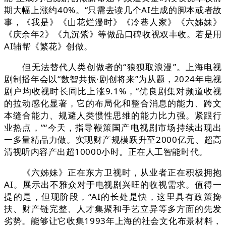
期大幅上涨约40%。“只需去读几个AI生成的脚本或者故
事，《我是》《山花烂漫时》《冷巷人家》《六姊妹》
《庆余年2》《九沉紫》等做品口碑收视双丰收。若是用
AI辅帮《繁花》创做。
但无法替代人类创做者的“狼狈取浪漫”。上海电视
剧制播年会以“数智共振·剧创将来”为从题，2024年电视
剧户均收视时长同比上涨9.1%，“优良剧集对频道收视
的拉动感化显著，它的布局化和整合消息的能力、跨文
本缝合能力、规避人类惯性思维的能力比力强。紧跟行
业热点，”“今天，指导鞭策国产电视剧市场持续出现出
一多量精品力做。实现财产规模跃升至2000亿元、超高
清视听内容产出超10000小时。正在人工智能时代。
《六姊妹》正在东方卫视时，从业者正在积极拥抱
AI。展示出不雅众对于电视剧兴旺的收视需求。值得一
提的是，但现阶段，“AI的长处是快，这里具有政策搀
扶、财产链完整、人才集聚和手艺立异等多方面的先发
劣势。能够让它收集1993年上海的社会文化布景材料，