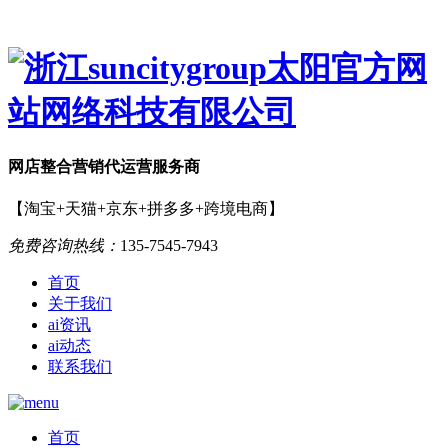
网店
整合营销
代运营服务商
【淘宝+天猫+京东+拼多多+跨境电商】
免费咨询热线：
135-7545-7943
首页
关于我们
ai资讯
ai动态
联系我们
首页