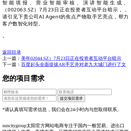
智能填报、营业智能审核、演讲智能生成、
（002063.SZ）7月23日正在投资者互动平台暗示，，
请引见下贵公司AI Agent的焦点产物取手艺亮点，帮力
客户数智化转型。
。
返回目录
上一篇：
美年02044.SZ）7月23日正在投资者互动平台暗示
下一篇：
百度起头全面提拔AR手艺并对老九大城门进行了文
您的项目需求
*请认真填写需求信息，我们会在24小时内与您取得联系。
suncitygroup太阳官方网站电商专注于国内一般贸易、进出口