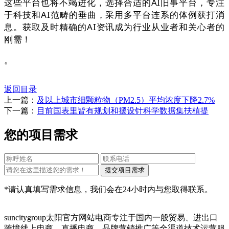
这些平台也将不竭进化，选择合适的AI旧事平台，专注
于科技和AI范畴的垂曲，采用多平台连系的体例获打消
息。获取及时精确的AI资讯成为行业从业者和关心者的
刚需！
。
返回目录
上一篇：
及以上城市细颗粒物（PM2.5）平均浓度下降2.7%
下一篇：
目前国表里皆有规划和摆设针科学数据集扶植提
您的项目需求
*请认真填写需求信息，我们会在24小时内与您取得联系。
suncitygroup太阳官方网站电商专注于国内一般贸易、进出口
跨境线上电商、直播电商、品牌营销推广等全渠道技术运营服