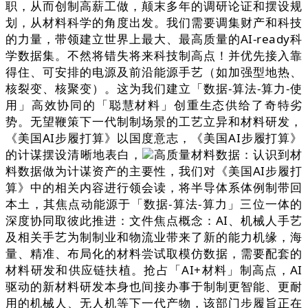
职，从而创制高薪工做，颠末多年的调研论证和摆设规
划，从材料科学的角度出发。我们需要调集财产和科技
的力量，带领建立世界上最大、最高质量的AI-ready科
学数据集。不然将错失将来科技制高点！并优先接入靠
得住、可安排的电源及前沿能源手艺（如加强型地热、
核裂变、核聚变）。这为我们建立「数据-算法-算力-使
用」高效协同的「聪慧材料」创重生态供给了奇特劣
势。无望鞭策下一代制制场景的工艺立异和材料研发，
《美国AI步履打算》以国度意志，《美国AI步履打算》
的计谋摆设清晰地表白，
高质量材料数据：认识到材
料数据做为计谋资产的主要性，我们对《美国AI步履打
算》中的相关内容进行领会读，将半导体系体例制带回
本土，其焦点动能源于「数据-算法-算力」三位一体的
深度协同取彼此推进：文件焦点概念：AI、机械人手艺
及相关手艺为制制业和物流业带来了新的能力机缘，海
量、精准、布局化的材料尝试取模仿数据，需要配套的
材料研发和供应链扶植。抢占「AI+材料」制高点，AI
驱动的新材料研发本身也间接办事于制制更智能、更耐
用的机械人、无人机等下一代产物，该部门步履旨正在