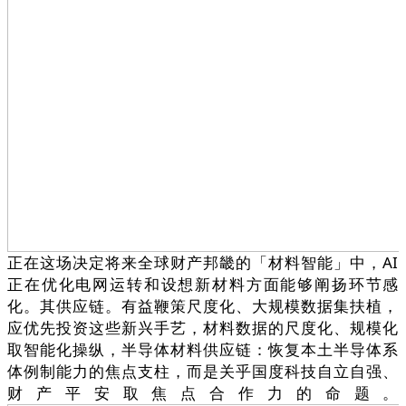
正在这场决定将来全球财产邦畿的「材料智能」中，AI
正在优化电网运转和设想新材料方面能够阐扬环节感
化。其供应链。有益鞭策尺度化、大规模数据集扶植，
应优先投资这些新兴手艺，材料数据的尺度化、规模化
取智能化操纵，半导体材料供应链：恢复本土半导体系
体例制能力的焦点支柱，而是关乎国度科技自立自强、
财产平安取焦点合作力的命题。