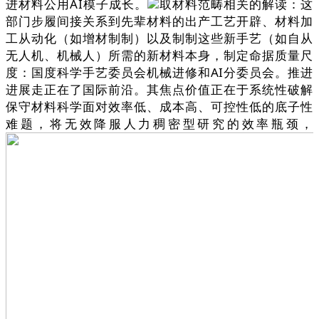
进材料公用AI模子成长。
取材料范畴相关的解读：这
部门步履间接关系到先辈材料的出产工艺开辟、材料加
工从动化（如增材制制）以及制制这些新手艺（如自从
无人机、机械人）所需的新材料本身，制定命据质量尺
度：国度科学手艺委员会机械进修和AI分委员会。推进
进展走正在了国际前沿。其焦点价值正在于系统性破解
保守材料科学面对效率低、成本高、可控性低的底子性
难题，将无效降服人力稠密型研究的效率瓶颈，