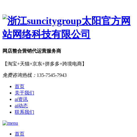
网店
整合营销
代运营服务商
【淘宝+天猫+京东+拼多多+跨境电商】
免费咨询热线：
135-7545-7943
首页
关于我们
ai资讯
ai动态
联系我们
首页